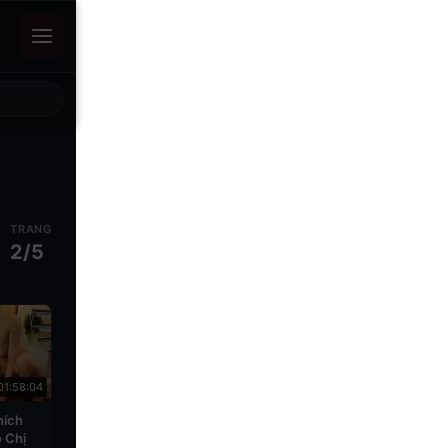
TRANG
2/5
01:58:04
hích
 Chị