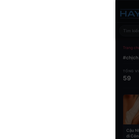
Trang ch
#chịch
TỔNG V
59
Cậu N
đi Cô