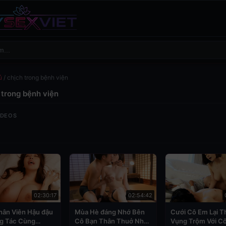
ủ
/
chịch trong bệnh viện
 trong bệnh viện
IDEOS
02:30:17
02:54:42
hân Viên Hậu đậu
Mùa Hè đáng Nhớ Bên
Cưới Cô Em Lại T
ng Tác Cùng
Cô Bạn Thân Thuở Nhỏ
Vụng Trộm Với Cô