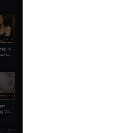
19:59
đẹp bị
sex lên
02:33:10
Bím
g Vào