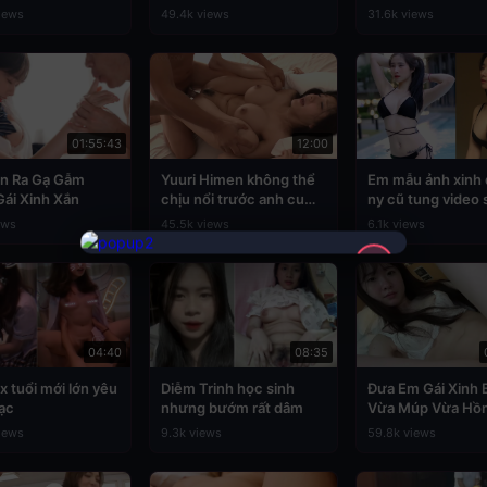
g Phòng Vú
Airi Suzumura
iews
49.4k views
31.6k views
01:55:43
12:00
ền Ra Gạ Gẫm
Yuuri Himen không thể
Em mẫu ảnh xinh 
ái Xinh Xắn
chịu nổi trước anh cu
ny cũ tung video 
khủng
mạng
ews
45.5k views
6.1k views
✕
04:40
08:35
xx tuổi mới lớn yêu
Diễm Trinh học sinh
Đưa Em Gái Xinh 
lạc
nhưng bướm rất dâm
Vừa Múp Vừa Hồn
Khách Sạn
iews
9.3k views
59.8k views