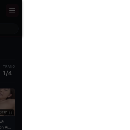
TRANG
1/4
01:01:33
Với
n Ai