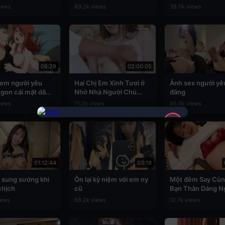
 kỳ chiều chuộng
cafe cậu thường ghé
Uehara
iews
89.2k views
38.0k views
uống
06:29
02:00:05
 em người yêu
Hai Chị Em Xinh Tươi ở
Ảnh sex người y
ngon cái mặt dâm
Nhờ Nhà Người Chú
đãng
Biến Thái
iews
71.2k views
45.0k views
✕
01:12:44
03:19
 sung sướng khi
Ôn lại kỷ niệm với em ny
Một đêm Say Cùn
chịch
cũ
Bạn Thân Dáng N
Dâm Dục
iews
68.2k views
12.7k views