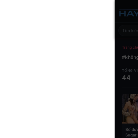
Trang ch
#không
TỔNG V
44
Bố đư
Sugar 