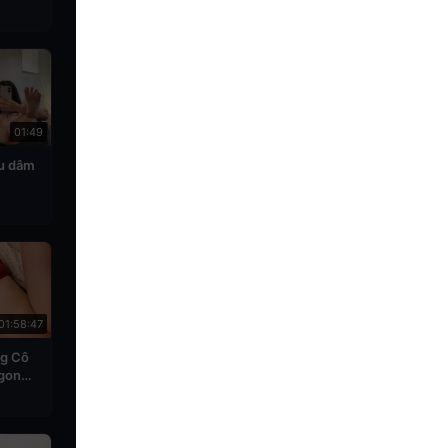
01:49
êu dâm
01:58:47
g Cô
gon