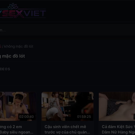
ủ
/
không mặc đồ lót
 mặc đồ lót
IDEOS
02:00:40
01:59:25
ờng có 2 em
Cậu sinh viên chết mê
Cả đám Kiệt Sức 
Baby siêu ngoan
trước vợ của chủ quán
Dâm Nữ Hàng Ngo