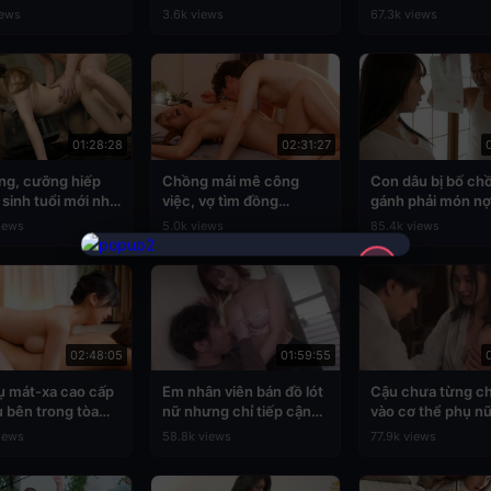
không chán
iews
3.6k views
67.3k views
01:28:28
02:31:27
ng, cưỡng hiếp
Chồng mải mê công
Con dâu bị bố ch
sinh tuổi mới nhú
việc, vợ tìm đồng
gánh phải món nợ
akurai
nghiệp thụ thai cho
khổng lồ và cái kế
iews
5.0k views
85.4k views
mình
✕
02:48:05
01:59:55
ụ mát-xa cao cấp
Em nhân viên bán đồ lót
Cậu chưa từng c
u bên trong tòa
nữ nhưng chỉ tiếp cận
vào cơ thể phụ nữ
o tầng
khách nam đã có vợ để
không, hãy để tôi
iews
58.8k views
77.9k views
bán
cậu