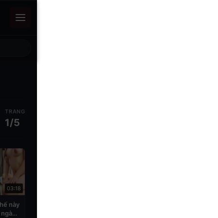
TRANG
1/5
03:18
hế này
ả ngày