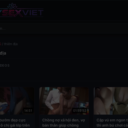
ủ
/
thiên địa
địa
IDEOS
14:51
01:59:52
bướm đẹp cực
Chồng nợ xã hội đen, vợ
Cặp vú em ngon t
ô chị gái lớp trên
bán thân giúp chồng
thì anh bú chơi c