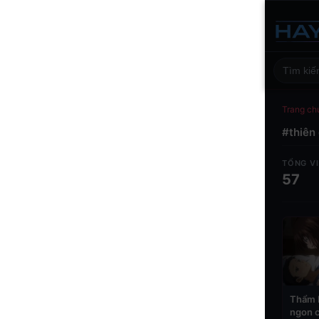
Trang ch
#thiên 
TỔNG V
57
Thẩm 
ngon c