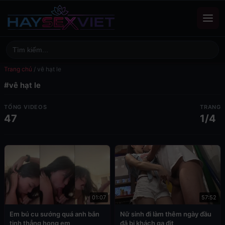
Trang chủ
/
vê hạt le
#vê hạt le
TỔNG VIDEOS
TRANG
47
1/4
01:07
57:52
Em bú cu sướng quá anh bắn
Nữ sinh đi làm thêm ngày đầu
tinh thẳng họng em
đã bị khách gạ địt